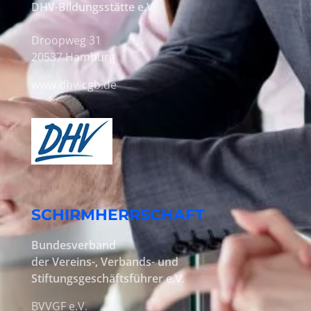
DHV-Bildungsstätte e.V.
Droopweg 31
20537 Hamburg
www.dhv-cgb.de
SCHIRMHERRSCHAFT
Bundesverband
der Vereins-, Verbands- und
Stiftungsgeschäftsführer e.V
.
BVVGF e.V.