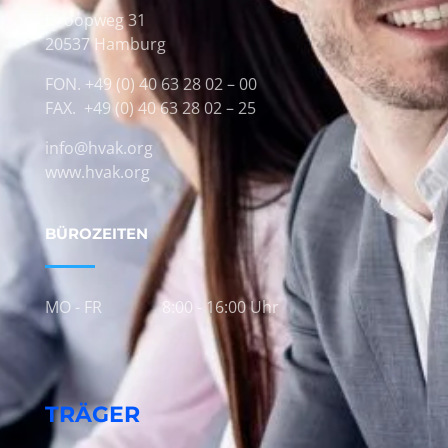
Droopweg 31
20537 Hamburg
FON. +49 (0) 40 63 28 02 – 00
FAX. +49 (0) 40 63 28 02 – 25
info@hvak.org
www.hvak.org
BÜROZEITEN
MO - FR
8:00 - 16:00 Uhr
TRÄGER