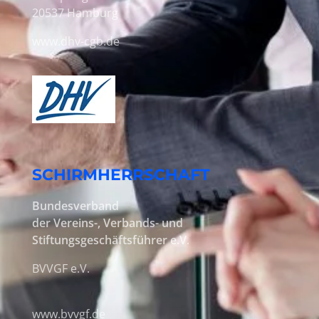
20537 Hamburg
www.dhv-cgb.de
SCHIRMHERRSCHAFT
Bundesverband
der Vereins-, Verbands- und
Stiftungsgeschäftsführer e.V
.
BVVGF e.V.
www.bvvgf.de