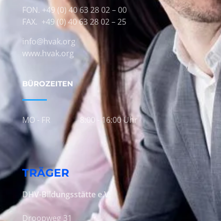
FON. +49 (0) 40 63 28 02 – 00
FAX. +49 (0) 40 63 28 02 – 25
info@hvak.org
www.hvak.org
BÜROZEITEN
MO - FR
8:00 - 16:00 Uhr
TRÄGER
DHV-Bildungsstätte e.V.
Droopweg 31