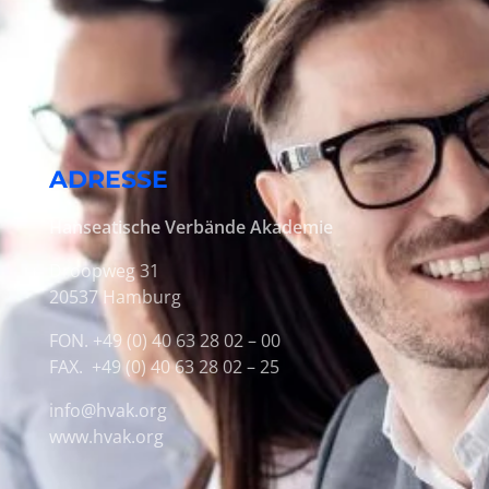
ADRESSE
Hanseatische Verbände Akademie
Droopweg 31
20537 Hamburg
FON. +49 (0) 40 63 28 02 – 00
FAX. +49 (0) 40 63 28 02 – 25
info@hvak.org
www.hvak.org