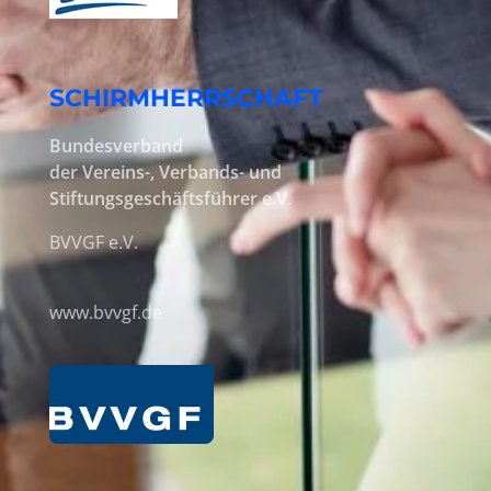
SCHIRMHERRSCHAFT
Bundesverband
der Vereins-, Verbands- und
Stiftungsgeschäftsführer e.V
.
BVVGF e.V.
www.bvvgf.de