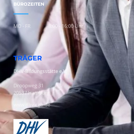
BÜROZEITEN
MO - FR
8:00 - 16:00 Uhr
TRÄGER
DHV-Bildungsstätte e.V.
Droopweg 31
20537 Hamburg
www.dhv-cgb.de