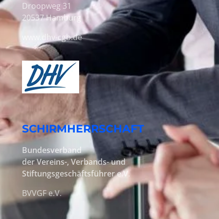
Droopweg 31
20537 Hamburg
www.dhv-cgb.de
SCHIRMHERRSCHAFT
Bundesverband
der Vereins-, Verbands- und
Stiftungsgeschäftsführer e.V
.
BVVGF e.V.