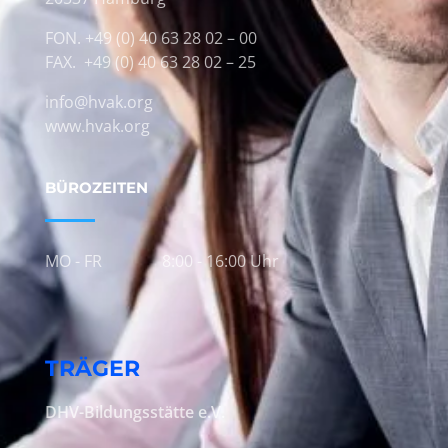
FON. +49 (0) 40 63 28 02 – 00
FAX. +49 (0) 40 63 28 02 – 25
info@hvak.org
www.hvak.org
BÜROZEITEN
MO - FR
8:00 - 16:00 Uhr
TRÄGER
DHV-Bildungsstätte e.V.